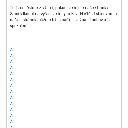
To jsou některé z výhod, pokud sledujete naše stránky. 
Stačí kliknout na výše uvedený odkaz. Naštěstí sledováním 
našich stránek můžete být s našimi službami pobaveni a 
spokojeni.
All
All
All
All
All
All
All
All
All
All
All
All
All
All