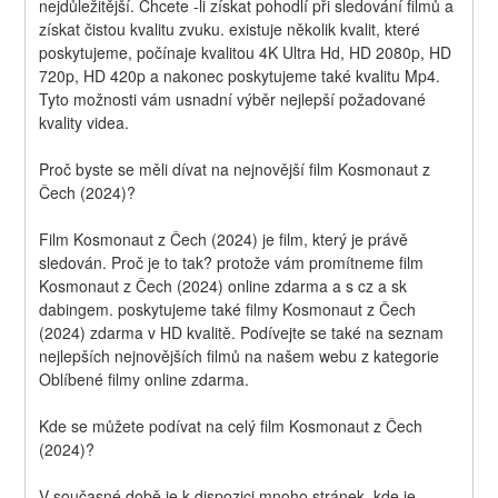
nejdůležitější. Chcete -li získat pohodlí při sledování filmů a 
získat čistou kvalitu zvuku. existuje několik kvalit, které 
poskytujeme, počínaje kvalitou 4K Ultra Hd, HD 2080p, HD 
720p, HD 420p a nakonec poskytujeme také kvalitu Mp4. 
Tyto možnosti vám usnadní výběr nejlepší požadované 
kvality videa.
Proč byste se měli dívat na nejnovější film Kosmonaut z 
Čech (2024)?
Film Kosmonaut z Čech (2024) je film, který je právě 
sledován. Proč je to tak? protože vám promítneme film 
Kosmonaut z Čech (2024) online zdarma a s cz a sk 
dabingem. poskytujeme také filmy Kosmonaut z Čech 
(2024) zdarma v HD kvalitě. Podívejte se také na seznam 
nejlepších nejnovějších filmů na našem webu z kategorie 
Oblíbené filmy online zdarma.
Kde se můžete podívat na celý film Kosmonaut z Čech 
(2024)?
V současné době je k dispozici mnoho stránek, kde je 