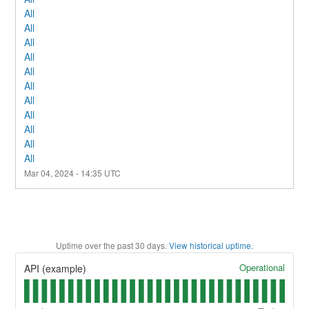
All
All
All
All
All
All
All
All
All
All
All
Mar
04
,
2024
-
14:35
UTC
Uptime over the past
30
days.
View historical uptime.
Operational
API (example)