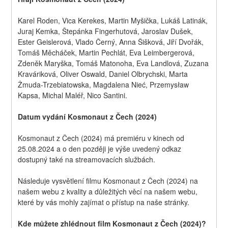
Karel Roden, Vica Kerekes, Martin Myšička, Lukáš Latinák, 
Juraj Kemka, Štepánka Fingerhutová, Jaroslav Dušek, 
Ester Geislerová, Vlado Černý, Anna Šišková, Jiří Dvořák, 
Tomáš Měcháček, Martin Pechlát, Eva Leimbergerová, 
Zdeněk Maryška, Tomáš Matonoha, Eva Landlová, Zuzana 
Kraváriková, Oliver Oswald, Daniel Olbrychski, Marta 
Żmuda-Trzebiatowska, Magdalena Nieć, Przemysław 
Kapsa, Michal Maléř, Nico Santini.
Datum vydání Kosmonaut z Čech (2024)
Kosmonaut z Čech (2024) má premiéru v kinech od 
25.08.2024 a o den později je výše uvedený odkaz 
dostupný také na streamovacích službách.
Následuje vysvětlení filmu Kosmonaut z Čech (2024) na 
našem webu z kvality a důležitých věcí na našem webu, 
které by vás mohly zajímat o přístup na naše stránky.
Kde můžete zhlédnout film Kosmonaut z Čech (2024)?