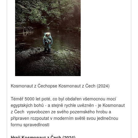
Kosmonaut z Čechopse Kosmonaut z Čech (2024)
Téměř 5000 let poté, co byl obdařen všemocnou mocí 
egyptských bohů - a stejně rychle uvězněn - je Kosmonaut 
z Čech  vysvobozen ze svého pozemského hrobu a 
připraven rozpoutat v moderním světě svou jedinečnou 
formu spravedlnosti
Hrají Kosmonaut z Čech (2024)