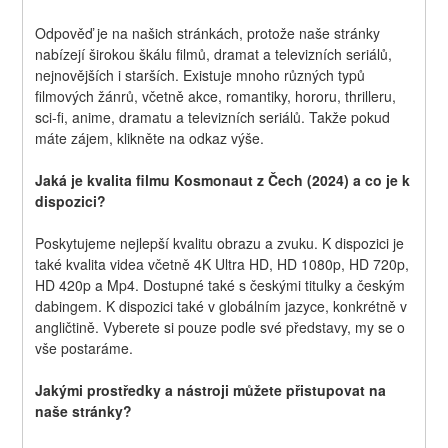
Odpověď je na našich stránkách, protože naše stránky 
nabízejí širokou škálu filmů, dramat a televizních seriálů, 
nejnovějších i starších. Existuje mnoho různých typů 
filmových žánrů, včetně akce, romantiky, hororu, thrilleru, 
sci-fi, anime, dramatu a televizních seriálů. Takže pokud 
máte zájem, klikněte na odkaz výše.
Jaká je kvalita filmu Kosmonaut z Čech (2024) a co je k 
dispozici?
Poskytujeme nejlepší kvalitu obrazu a zvuku. K dispozici je 
také kvalita videa včetně 4K Ultra HD, HD 1080p, HD 720p, 
HD 420p a Mp4. Dostupné také s českými titulky a českým 
dabingem. K dispozici také v globálním jazyce, konkrétně v 
angličtině. Vyberete si pouze podle své představy, my se o 
vše postaráme.
Jakými prostředky a nástroji můžete přistupovat na 
naše stránky?